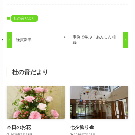
杜の音だより
事例で学ぶ！あんしん相
謹賀新年
続
杜の音だより
本日のお花
七夕飾り🎋
2026年7月28日
2026年7月21日