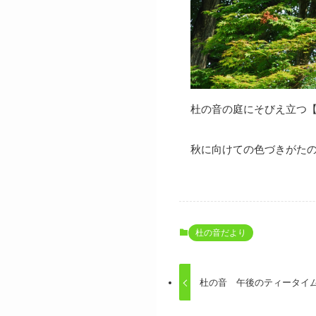
杜の音の庭にそびえ立つ
秋に向けての色づきがた
杜の音だより
杜の音 午後のティータイ