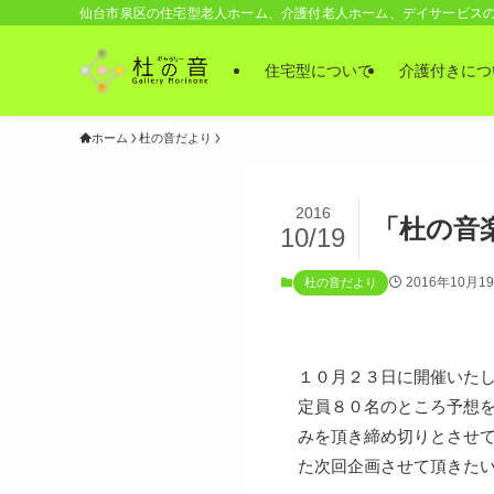
仙台市泉区の住宅型老人ホーム、介護付老人ホーム、デイサービス
住宅型について
介護付きにつ
ホーム
杜の音だより
2016
「杜の音
10/19
2016年10月1
杜の音だより
１０月２３日に開催いた
定員８０名のところ予想を
みを頂き締め切りとさせ
た次回企画させて頂きた