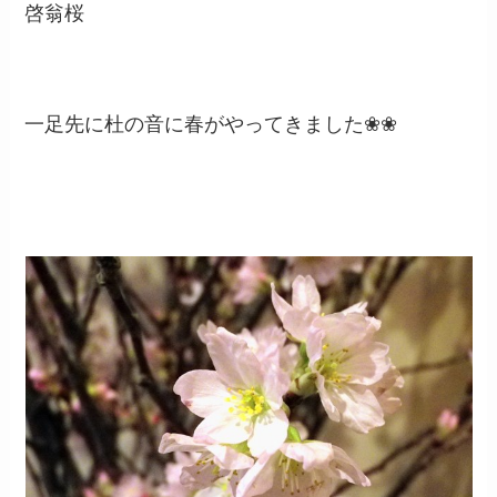
啓翁桜
一足先に杜の音に春がやってきました❀❀