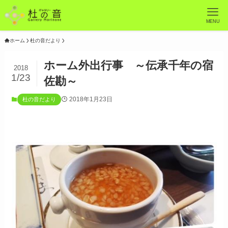
MENU
ホーム
杜の音だより
ホーム外出行事 ～伝承千年の宿
2018
1/23
佐勘～
2018年1月23日
杜の音だより