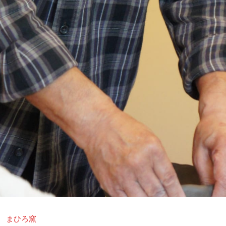
→
まひろ窯