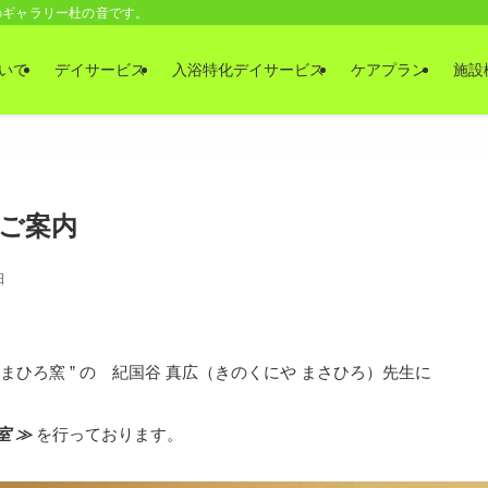
のギャラリー杜の音です。
いて
デイサービス
入浴特化デイサービス
ケアプラン
施設
ご案内
日
 まひろ窯 ” の 紀国谷 真広（きのくにや まさひろ）先生に
室 ≫
を行っております。