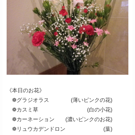
《本日のお花》
❁グラジオラス (薄いピンクの花)
❁カスミ草 (白の小花)
❁カーネーション (濃いピンクのお花)
❁リュウカデンドロン (葉)