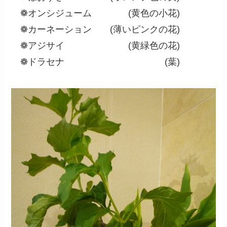
❁オンシジューム (黄色の小花)
❁カーネーション (薄いピンクの花)
❁アジサイ (黄緑色の花)
❁ドラセナ (葉)