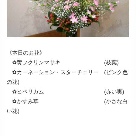
《本日のお花》
✿黄フクリンマサキ (枝葉)
✿カーネーション・スターチェリー (ピンク色
の花)
✿ヒペリカム (赤い実)
✿かすみ草 (小さな白
い花)