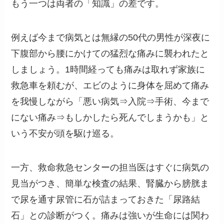
もう一つは両者の「知識」の差です。
例えば今まで病気とは無縁の50代の男性が深夜に
下腹部から腰にかけての猛烈な痛みに襲われたと
しましょう。1時間経っても痛みは取れず家族に
救急車を頼むが、エビのように身体を屈めて痛み
を我慢しながら「悪い病気⇒入院⇒手術、今まで
にない痛み⇒もしかしたら死んでしまうかも」と
いう不安が頭を駆け巡る。
一方、救命救急センターの担当医はすぐに病気の
見当がつき、簡単な検査の結果、腎臓から膀胱ま
で尿を通す尿管に石が詰まっておきた「尿路結
石」との診断がつく。痛みは強いが生命には関わ