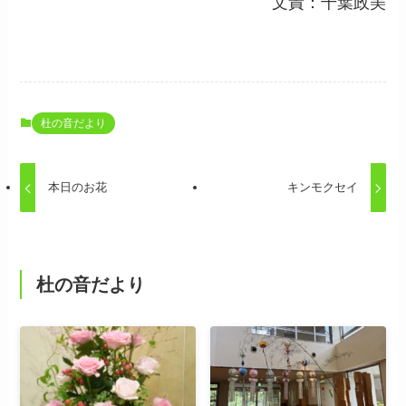
文責：千葉政美
杜の音だより
本日のお花
キンモクセイ
杜の音だより