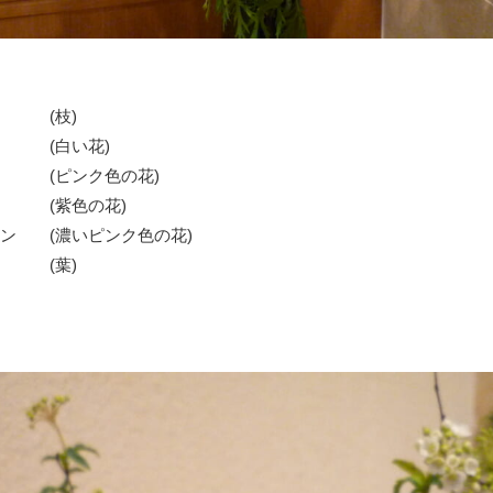
(枝)
(白い花)
 (ピンク色の花)
(紫色の花)
ン (濃いピンク色の花)
(葉)