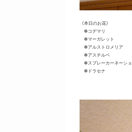
《本日のお花》
❁コデマリ 
❁マーガレット 
❁アルストロメリア
❁アスチルベ 
❁スプレーカーネーショ
❁ドラセナ 