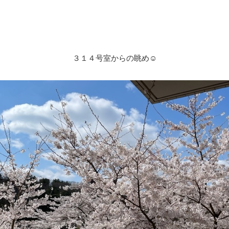
３１４号室からの眺め☺