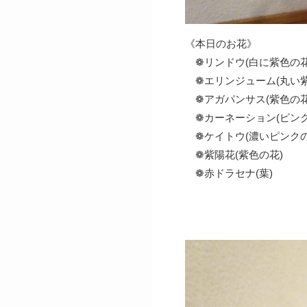
《本日のお花》
❁リンドウ(白に紫色の花
❁エリンジューム(丸い紫
❁アガパンサス(紫色の花
❁カーネーション(ピンク
❁ケイトウ(濃いピンクの
❁紫陽花(紫色の花)
❁赤ドラセナ(葉)