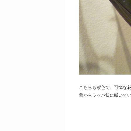
こちらも紫色で、可憐な
蕾からラッパ状に咲いて