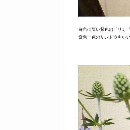
白色に薄い紫色の「リン
紫色一色のリンドウもい