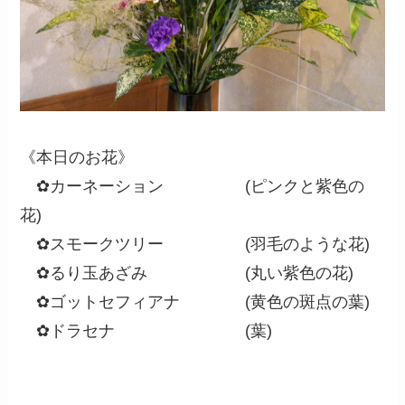
《本日のお花》
✿カーネーション (ピンクと紫色の
花)
✿スモークツリー (羽毛のような花)
✿るり玉あざみ (丸い紫色の花)
✿ゴットセフィアナ (黄色の斑点の葉)
✿ドラセナ (葉)