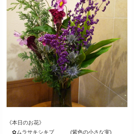
《本日のお花》
✿ムラサキシキブ (紫色の小さな実)