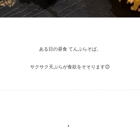
ある日の昼食 てんぷらそば。
サクサク天ぷらが食欲をそそります😊