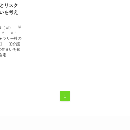
とリスク
いを考え
日（日） 開
１５ ※１
ャラリー杜の
容】 ①介護
の住まいを知
...
1