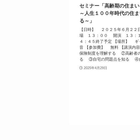
セミナー「高齢期の住まい
～人生１００年時代の住ま
る～」
【日時】 ２０２５年６月２２
場 １３：００ 開演 １３：
４：４５終了予定 【場所】 ギ
音 【参加費】 無料 【講演内
保険制度を理解する ②高齢者
る ③自宅の問題点を知る ④自宅
2025年4月29日