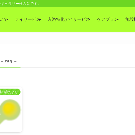
のギャラリー杜の音です。
いて
デイサービス
入浴特化デイサービス
ケアプラン
施設
– tag –
杜の音だより